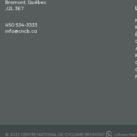
Bromont, Québec
J2L 3E7
450 534-3333
info@cncb.ca
© 2022 CENTRE NATIONAL DE CYCLISME BROMONT
Lithium Mar