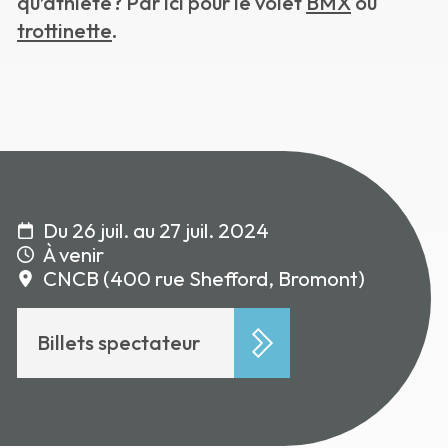
qu’athlète? Par ici pour le volet
BMX
ou
trottinette
.
Du 26 juil. au 27 juil. 2024
À venir
CNCB (400 rue Shefford, Bromont)
Billets spectateur