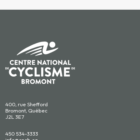
400, rue Shefford
Bromont, Québec
J2L 3E7
450 534-3333
info@cncb.ca