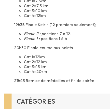
Cat 1=7,5km
Cat 2=7,5 km
Cat 3=10 km
Cat 4=12km
19h35 Finale Keirin (12 premiers seulement);
Finale 2 : p
ositions 7 à 12.
Finale 1 :
positions 1 à 6
20h30 Finale course aux points
Cat 1=12km
Cat 2=12 km
Cat 3=15 km
Cat 4=20km
21h45 Remise de médailles et fin de soirée
CATÉGORIES